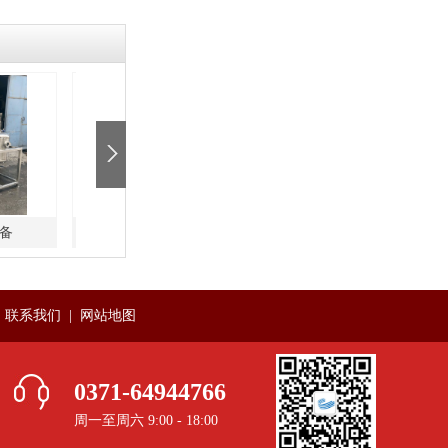
机组
联系我们
|
网站地图
0371-64944766
周一至周六 9:00 - 18:00