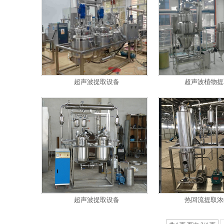
超声波提取设备
超声波植物提
超声波提取设备
热回流提取浓