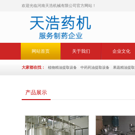
欢迎光临河南天浩机械有限公司官方网站！
网站首页
关于我们
企业文化
大家都在找：
植物精油提取设备
中药药油提取设备
果蔬精油提取
产品展示