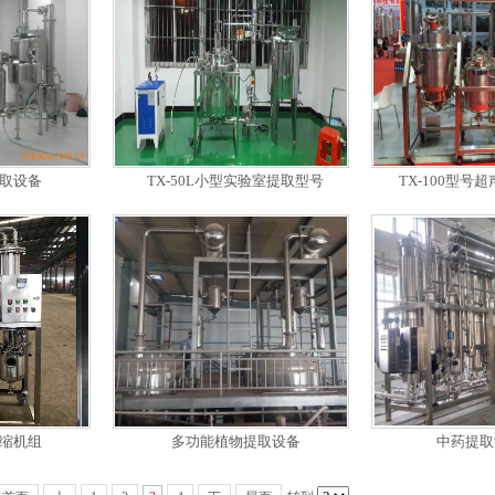
取设备
TX-50L小型实验室提取型号
TX-100型号
缩机组
多功能植物提取设备
中药提取