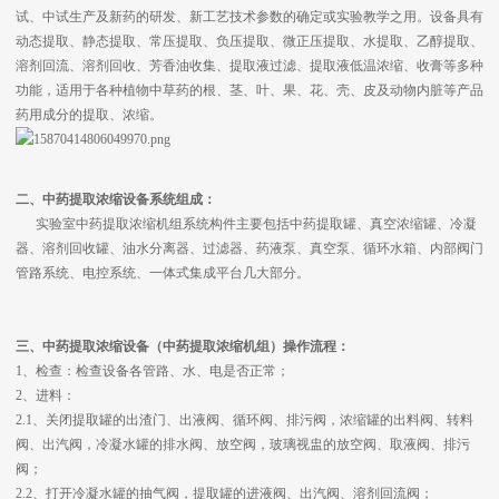
试、中试生产及新药的研发、新工艺技术参数的确定或实验教学之用。设备具有
动态提取、静态提取、常压提取、负压提取、微正压提取、水提取、乙醇提取、
溶剂回流、溶剂回收、芳香油收集、提取液过滤、提取液低温浓缩、收膏等多种
功能，适用于各种植物中草药的根、茎、叶、果、花、壳、皮及动物内脏等产品
药用成分的提取、浓缩。
二、中药提取浓缩设备系统组成：
实验室中药提取浓缩机组系统构件主要包括中药提取罐、真空浓缩罐、冷凝
器、溶剂回收罐、油水分离器、过滤器、药液泵、真空泵、循环水箱、内部阀门
管路系统、电控系统、一体式集成平台几大部分。
三、中药提取浓缩设备（中药提取浓缩机组）操作流程：
1、检查：检查设备各管路、水、电是否正常；
2、进料：
2.1、关闭提取罐的出渣门、出液阀、循环阀、排污阀，浓缩罐的出料阀、转料
阀、出汽阀，冷凝水罐的排水阀、放空阀，玻璃视盅的放空阀、取液阀、排污
阀；
2.2、打开冷凝水罐的抽气阀，提取罐的进液阀、出汽阀、溶剂回流阀；