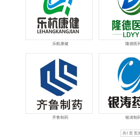
乐航康健
隆德医
齐鲁制药
银涛制
共1 页 页次