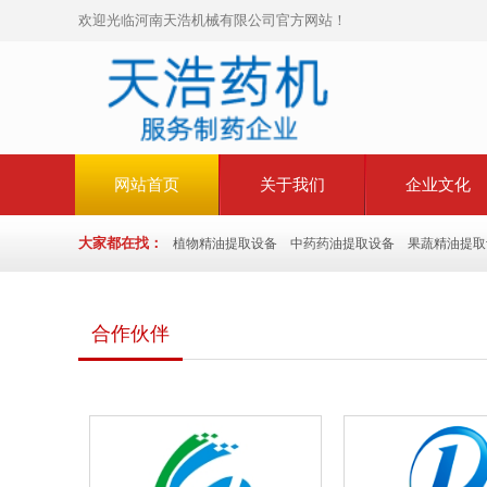
欢迎光临河南天浩机械有限公司官方网站！
网站首页
关于我们
企业文化
大家都在找：
植物精油提取设备
中药药油提取设备
果蔬精油提取
合作伙伴