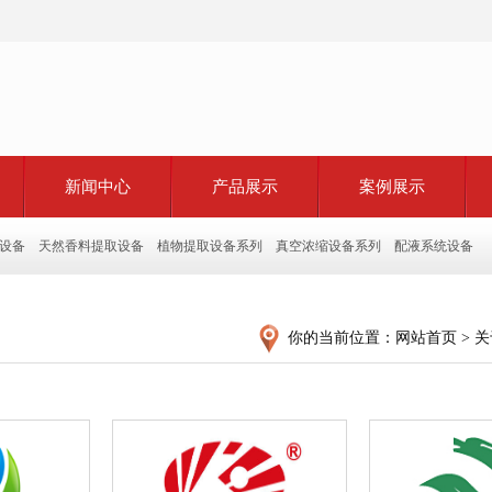
新闻中心
产品展示
案例展示
设备
天然香料提取设备
植物提取设备系列
真空浓缩设备系列
配液系统设备
你的当前位置：
网站首页
>
关