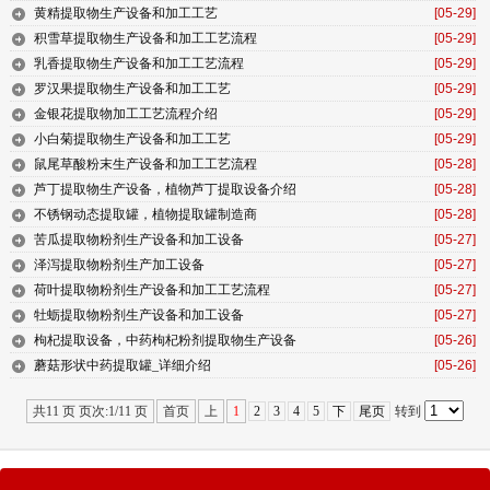
黄精提取物生产设备和加工工艺
[05-29]
积雪草提取物生产设备和加工工艺流程
[05-29]
乳香提取物生产设备和加工工艺流程
[05-29]
罗汉果提取物生产设备和加工工艺
[05-29]
金银花提取物加工工艺流程介绍
[05-29]
小白菊提取物生产设备和加工工艺
[05-29]
鼠尾草酸粉末生产设备和加工工艺流程
[05-28]
芦丁提取物生产设备，植物芦丁提取设备介绍
[05-28]
不锈钢动态提取罐，植物提取罐制造商
[05-28]
苦瓜提取物粉剂生产设备和加工设备
[05-27]
泽泻提取物粉剂生产加工设备
[05-27]
荷叶提取物粉剂生产设备和加工工艺流程
[05-27]
牡蛎提取物粉剂生产设备和加工设备
[05-27]
枸杞提取设备，中药枸杞粉剂提取物生产设备
[05-26]
蘑菇形状中药提取罐_详细介绍
[05-26]
共11 页 页次:1/11 页
首页
上
1
2
3
4
5
下
尾页
转到