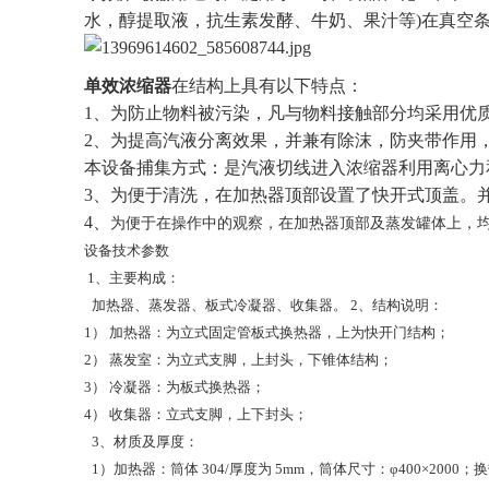
水，醇提取液，抗生素发酵、牛奶、果汁等)在真空
单效浓缩器
在结构上具有以下特点：
1、为防止物料被污染，凡与物料接触部分均采用优
2、为提高汽液分离效果，并兼有除沫，防夹带作用
本设备捕集方式：是汽液切线进入浓缩器利用离心力
3、为便于清洗，在加热器顶部设置了快开式顶盖。
4、
为便于在操作中的观察，在加热器顶部及蒸发罐体上，
设备技术参数
1、主要构成：
加热器、蒸发器、板式冷凝器、收集器。 2、结构说明：
1） 加热器：为立式固定管板式换热器，上为快开门结构；
2） 蒸发室：为立式支脚，上封头，下锥体结构；
3） 冷凝器：为板式换热器；
4） 收集器：立式支脚，上下封头；
3、材质及厚度：
1）加热器：筒体 304/厚度为 5mm，筒体尺寸：φ400×2000；换热