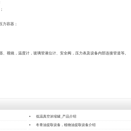
；
0；
类压力容器；
转清洗器、视镜，温度计，玻璃管液位计、安全阀，压力表及设备内部连接管道等。
低温真空浓缩罐_产品介绍
冬青油提取设备，植物油提取设备介绍