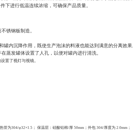
条件下进行低温连续浓缩，可确保产品质量。
质
不锈钢板制造。
，
和罐内沉降作用，既使生产泡沫的料液也能达到
满意的分离效果
并在蒸发罐体设置了人孔，以便对罐内进行清洗。
均设置了视灯与视镜。
管为304/φ32×1.5； 保温层：硅酸铝棉/厚 50mm；外包 304/厚度为 2.0mm；