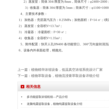
2）蒸发室：筒体 304/厚度为 8mm，筒体尺寸：φ2400×2000
3）收集器：筒体 304/厚度为 5mm；筒体尺寸：φ1100×100
4、主要技术参数：
1） 加热器：壳层蒸汽压力：0.25MPa；加热面积：F=14 ㎡；Ⅰ
2） 蒸发室：全容积V=13.7m³；
3） 冷凝器： 冷凝面积：F=30 ㎡；
4） 收集器：全容积V=1.35m³；
5、附件配置：快开人孔DN400 各功能管口、360°万向旋
6、设备内外表面处理，精抛光。
上一篇：
植物精华浓缩设备，低温真空浓缩系统设计厂家
下一篇：
植物萃取设备，植物流浸膏萃取设备详细介绍
相关信息
多功能提取浓缩机组—产品介绍
龙脑纯露提取设备，植物纯露提取设备介绍