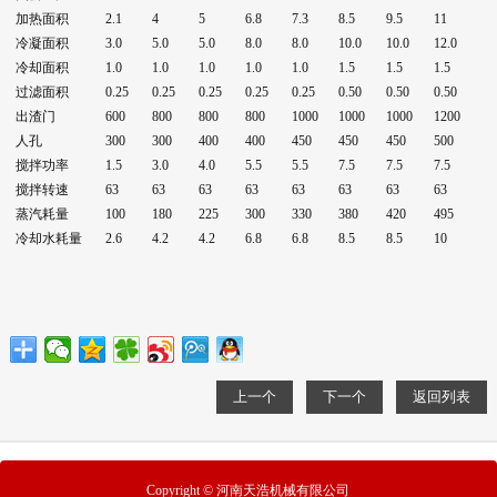
加热面积
2.1
4
5
6.8
7.3
8.5
9.5
11
冷凝面积
3.0
5.0
5.0
8.0
8.0
10.0
10.0
12.0
冷却面积
1.0
1.0
1.0
1.0
1.0
1.5
1.5
1.5
过滤面积
0.25
0.25
0.25
0.25
0.25
0.50
0.50
0.50
出渣门
600
800
800
800
1000
1000
1000
1200
人孔
300
300
400
400
450
450
450
500
搅拌功率
1.5
3.0
4.0
5.5
5.5
7.5
7.5
7.5
搅拌转速
63
63
63
63
63
63
63
63
蒸汽耗量
100
180
225
300
330
380
420
495
冷却水耗量
2.6
4.2
4.2
6.8
6.8
8.5
8.5
10
上一个
下一个
返回列表
Copyright © 河南天浩机械有限公司