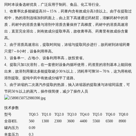
同时本设备选材优良，广泛应用于制药、食品、化工等行业。
1、收膏率比多能罐提高10～15％，药膏内含有效成分高1倍以上。由于在提取过
程中，热的溶剂连续加到药面上，由上至下高速通过药材层，溶解药材中的溶
质，药材中的溶质含量与溶剂中溶质含量保持了高梯度，药材中的溶质高速溶
出，直至完全溶出，则有效成分提取率高，故收膏率高、药膏里有效成份含量
高。
2、由于溶质高速溶出，提取时间短，浓缩与提取同步进行，故药材到浓缩药膏
只需7～8小时，设备利用率高。
3、设备单一、占地小、设备利用率高，故投资省。
4、提取只加1次溶剂，在一套密封设备内循环使用，药渣里的溶剂基本上能回收
出来，故溶剂用量比多能提取罐少30％以上，消耗率可降50～70％，这为用有机
溶剂提取、提纯中药中有效成分铺平了道路。
5、由于浓缩的二次蒸汽作提取的热源，抽入浓缩器的提取液与浓缩同温度，可
节药50％以上的蒸汽，操作很简便，减少了操作人员
技术参数
型号
TQ0.5
TQ1.0
TQ2.0
TQ3.0
TQ4.0
TQ5.0
TQ6.0
TQ8.0
全容积L
560
1300
2300
3600
4400
5560
6500
8900
罐内压力
0.09
夹套压力
0.3