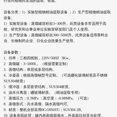
行业对植物挥发油的提取、收集。
设备分类：1）实验型植物精油提取设备 ；2）生产型植物精油提取
设备。
1）实验室设备：蒸馏罐容积在3~300升。此类设备非常适用于高
校、研究所和企事业单位实验室研发部门及个人使用。
2）生产型设备：蒸馏罐容积在300~5000升。此类设备适用香料企
业、生物制药企业、日化企业批量生产使用。
设备参数：
1. 功率：三相四线制，220V/50HZ 3Kw。
2. 蒸馏罐：3~5000L。（根据需要定制）
3. 蒸馏结构：单层或多层结构。
4. 冷凝器：根据蒸馏锅型号定制。（可选硼化玻璃材质及不锈钢
SUS304材质）
5. 缓冲器：多层套管结构，SUS304材质。
6. 油水分离器：硼玻璃材质。（精油提取专用）
7. 蒸馏压力：0.3MPa ；真空度：-0.08MPa。（可选）
8. 蒸馏形式：共水蒸馏、隔水蒸馏均可。
9. 材质：整机全部采用0Cr18Ni9Ti；SUS304 2B。
10. 设备表面处理：罐内表面镜面抛光，外表面拉丝亚光处理。