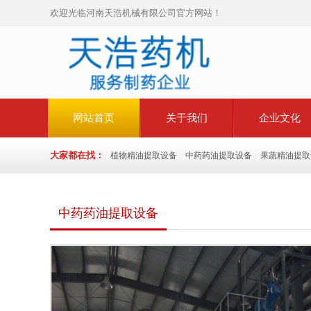
欢迎光临河南天浩机械有限公司官方网站！
网站首页
关于我们
企业文化
大家都在找：
植物精油提取设备
中药药油提取设备
果蔬精油提取
中药药油提取设备