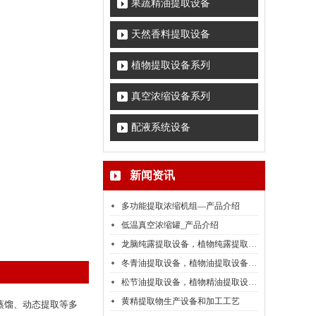
果蔬精油提取设备
天然香料提取设备
植物提取设备系列
真空浓缩设备系列
配液系统设备
新闻资讯
多功能提取浓缩机组—产品介绍
低温真空浓缩罐_产品介绍
龙脑纯露提取设备，植物纯露提取设备介绍
冬青油提取设备，植物油提取设备介绍
松节油提取设备，植物精油提取设备厂家介绍
黄精提取物生产设备和加工工艺
蒸馏、动态提取等多