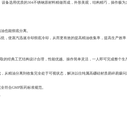
设备选用优质的304不锈钢原材料精做而成，外形美观，结构精巧，操作极为
精油也能彻底分离。
系统，使蒸汽迅速冷却彻底冷却，从而更有效的提高精油收集率，提高生产效率
提取的经典工艺结构设计合理，性能优越。操作简单灵活，一人即可完成整个生
成，从精油分离到收集完全处于可视状态，解决以往纯属高硼硅材质易碎易爆问
完全符合GMP医药标准规范。
。