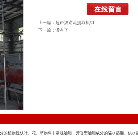
上一篇：
超声波逆流提取机组
下一篇：没有了!
脂成分的植物性枝叶、花、草物料中常规油脂，芳香型油脂成分的隔水蒸馏、供水