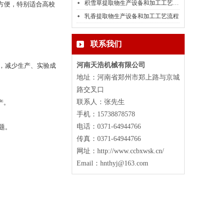
积雪草提取物生产设备和加工工艺流程
方便，特别适合高校
乳香提取物生产设备和加工工艺流程
联系我们
河南天浩机械有限公司
，减少生产、实验成
地址：河南省郑州市郑上路与京城
路交叉口
联系人：张先生
产。
手机：15738878578
电话：0371-64944766
题。
传真：0371-64944766
网址：http://www.ccbxwsk.cn/
Email：hnthyj@163.com