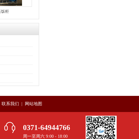
蒸饭柜
联系我们
|
网站地图
0371-64944766
周一至周六 9:00 - 18:00