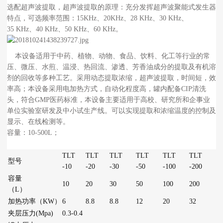
选配超声波提取，超声波提取的原理：充分发挥超声波聚能式发生器
特点，可选频率范围：15KHz、20KHz、28 KHz、30 KHz、
35 KHz、40 KHz、50 KHz、60 KHz。
本设备适用于中药、植物、动物、食品、饮料、化工等行业的常
压、微压、水煎、温浸、热回流、渗透、芳香油成分的提取及有机溶
剂的回收等多种工艺。采用动态提取浓缩，超声波提取，时间短，效
率高；本设备采用电加热方式，自动化程度高，罐内配备CIP清洗
头，符合GMP医药标准，本设备主要适用于高校、研究所和企事业
单位实验室研发及中小试生产线。可以实现提取和浓缩温度的控制及
显示、在线检测等。
容量：10-500L；
TLT
TLT
TLT
TLT
TLT
TLT
型号
-10
-20
-30
-50
-100
-200
容量
10
20
30
50
100
200
（L）
加热功率（KW）
6
8.8
8.8
12
20
32
夹层压力(Mpa)
0.3-0.4